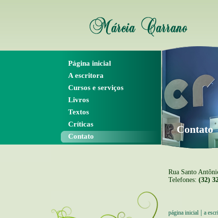
Página inicial
A escritora
Cursos e serviços
Livros
Textos
Críticas
Contato
Contato
Rua Santo Antôni
Telefones:
(32) 3
|
página inicial
a escr