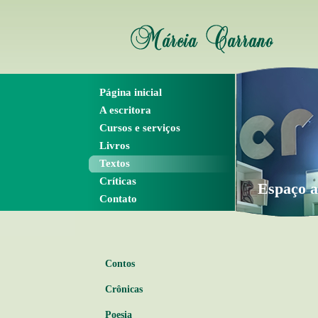
Página inicial
A escritora
Cursos e serviços
Livros
Textos
Críticas
Espaço a
Contato
Contos
Crônicas
Poesia