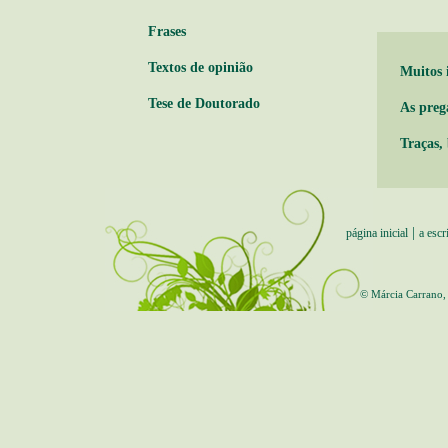
Frases
Textos de opinião
Muitos 
Tese de Doutorado
As preg
Traças, 
|
página inicial
a escr
© Márcia Carrano,