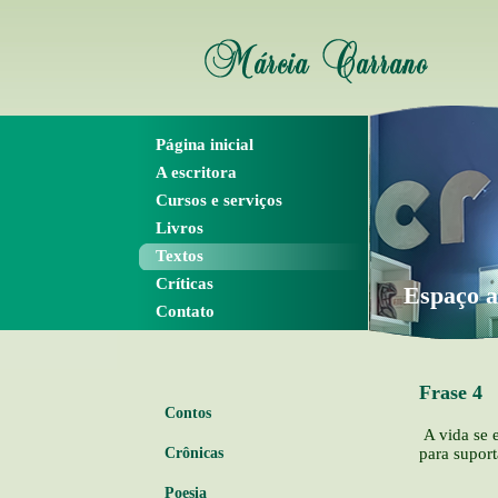
Página inicial
A escritora
Cursos e serviços
Livros
Textos
Críticas
Espaço a
Contato
Frase 4
Contos
A vida se e
para suport
Crônicas
Poesia