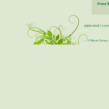
Frase 
|
página inicial
a escr
© Márcia Carrano,