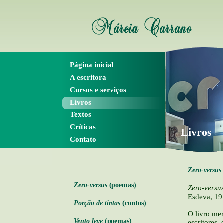
Página inicial
A escritora
Cursos e serviços
Livros
Textos
Críticas
Livros
Contato
Zero-versus
Zero-versus
(poemas)
Zero-versu
Esdeva, 19
Porção de tintas
(contos)
O livro mer
Vento leve
(poemas)
escritores,