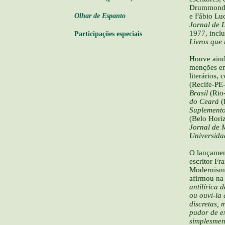
Drummond 
e Fábio Luc
Olhar de Espanto
Jornal de L
1977, inclu
Participações especiais
Livros que
Houve ainda
menções em
literários,
(Recife-PE
Brasil
(Rio
do Ceará
(
Suplemento
(Belo Hori
Jornal de 
Universid
O lançame
escritor Fr
Modernismo
afirmou na
antilírica
ou ouvi-la 
discretas,
pudor de ex
simplesmen