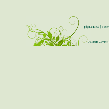
|
página inicial
a escr
© Márcia Carrano,