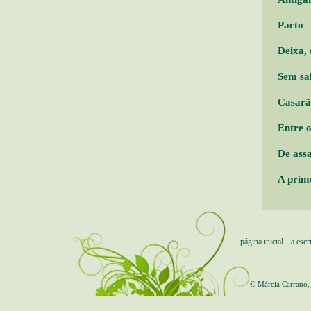
Pacto
Deixa,
Sem sa
Casarã
Entre o
De assa
A prim
|
página inicial
a escr
© Márcia Carrano,