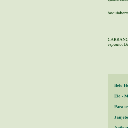
Filhos, 
boquiabert
CARRANO, 
espanto
. B
Belo H
Elo - 
Para s
Janjet
Antiga