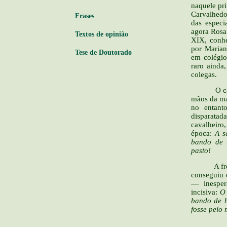
naquele pr
Carvalhedo
Frases
das especi
agora Rosa 
Textos de opinião
XIX, conhe
por Marian
Tese de Doutorado
em colégio
raro ainda
colegas.
O cavalo 
mãos da ma
no entant
disparatad
cavalheir
época:
A s
bando de 
pasto!
A freira 
conseguiu 
— inespe
incisiva:
O 
bando de h
fosse pelo 
Coronel