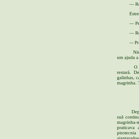
— Rosa, 
Estremec
— Pra dei
— Rosa, R
—
Pr
Ninguém 
um ajuda a
O coronel
restará. 
galinhas, c
magrinha. 
__
Depois di
suã contin
magrinha-m
praticava
pirotecni
ajantarados