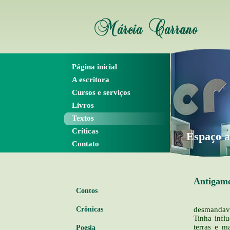
Página inicial
A escritora
Cursos e serviços
Livros
Textos
Críticas
Espaço a
Contato
Antigame
Contos
Era um
desmandav
Crônicas
Tinha influ
terras e m
Poesia