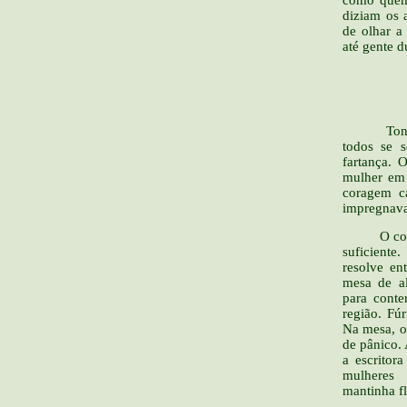
diziam os 
de olhar a
até gente 
__
Tonho fic
todos se 
fartança. O
mulher em 
coragem c
impregnava
O coronel
suficiente
resolve en
mesa de a
para conte
região. Fú
Na mesa, o
de pânico.
a escritor
mulheres
mantinha f