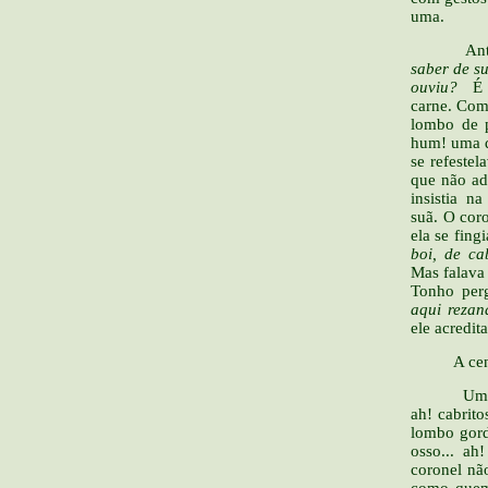
uma.
Antes de 
saber de s
ouviu?
É q
carne. Com 
lombo de p
hum! uma de
se refeste
que não ad
insistia n
suã. O cor
ela se fing
boi, de ca
Mas falava
Tonho per
aqui reza
ele acredit
A cena foi
Um dia, f
ah! cabrito
lombo gordo
osso... ah
coronel nã
como quem