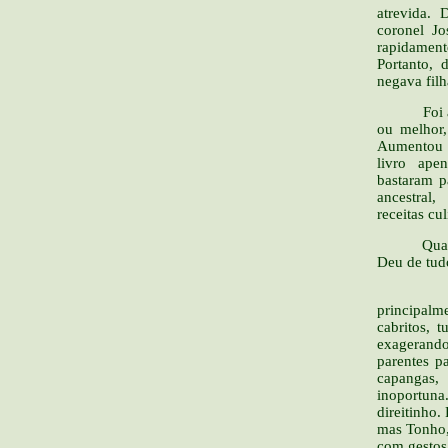
atrevida.
coronel Jo
rapidament
Portanto,
negava filh
Foi assim
ou melhor,
Aumentou n
livro ape
bastaram p
ancestral
receitas cul
Quanto ao
Deu de tudo
Tonho, 
principal
cabritos, 
exagerando
parentes p
capangas,
inoportun
direitinho.
mas Tonho, 
com gestos 