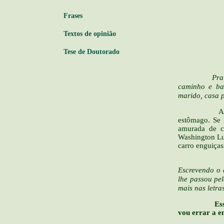
Frases
Textos de opinião
Tese de Doutorado
Pra que inve
caminho e bat
marido, casa 
Agora que e
estômago. Se 
amurada de c
Washington Luí
carro enguiça
Você nunca
Escrevendo o 
lhe passou pel
mais nas letr
Es
vou errar a en