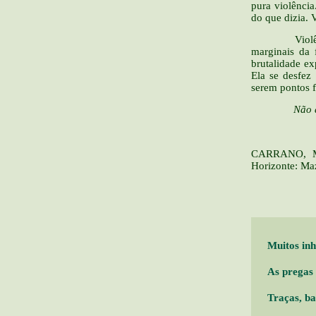
pura violência
do que dizia. 
Violência, p
marginais da 
brutalidade e
Ela se desfez
serem pontos fi
Não disse?! 
CARRANO, Má
Horizonte: Maz
Muitos inh
As pregas 
Traças, ba