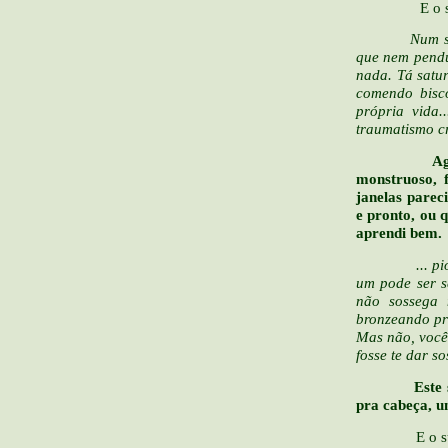
E o suor s
Num sente re
que nem pendu
nada. Tá satur
comendo bisco
própria vida.
traumatismo cr
Agora é só 
monstruoso, 
janelas parec
e pronto, ou 
aprendi bem.
... pior ain
um pode ser s
não sossega 
bronzeando pr
Mas não, você 
fosse te dar s
Este sinal 
pra cabeça, u
E o suor se 