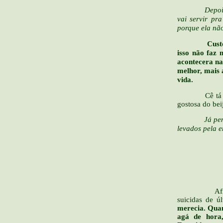
Depois não va
vai servir pr
porque ela nã
Custou... si
isso não faz 
acontecera na
melhor, mais 
vida.
Cê tá bonita
gostosa do be
Já pensou qu
levados pela 
A pré
Afinal em se
suicidas de ú
merecia. Quan
agá de hora,