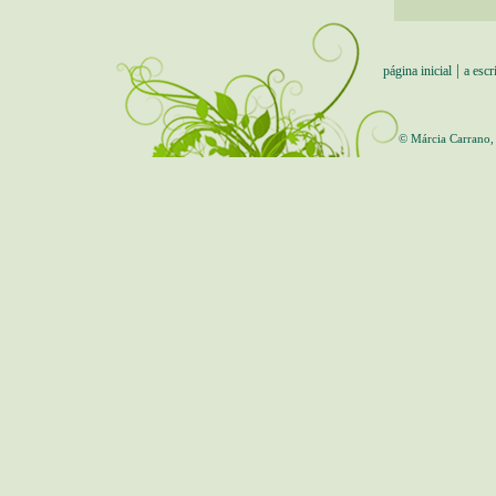
|
página inicial
a escr
© Márcia Carrano,