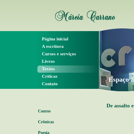
Página inicial
A escritora
Cursos e serviços
Livros
Textos
Críticas
Espaço a
Contato
De assalto 
Contos
Crônicas
Poesia