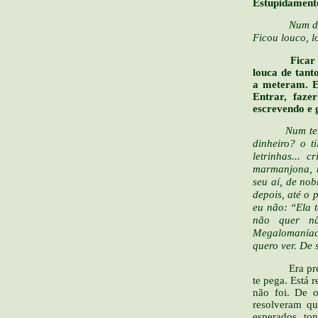
Estupidamente 
Num disse?! 
Ficou louco, l
Ficar
louca de tant
a meteram. E
Entrar, faze
escrevendo e 
Num tem verg
dinheiro? o t
letrinhas... 
marmanjona, n
seu aí, de nob
depois, até o 
eu não: “Ela 
não quer nã
Megalomaníaca
quero ver. De 
Era preciso 
te pega. Está 
não foi. De o
resolveram qu
esperados, t