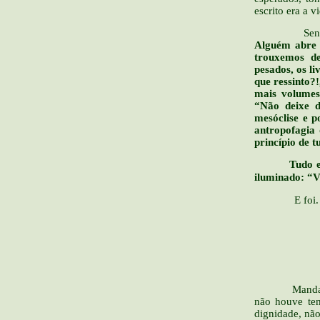
escrito era a 
Sensação d
Alguém abre 
trouxemos de
pesados, os l
que ressinto?
mais volumes
“Não deixe d
mesóclise e p
antropofagia 
princípio de t
Tudo em paz
iluminado: “V
E foi.
Mandaram que 
não houve tem
dignidade, não